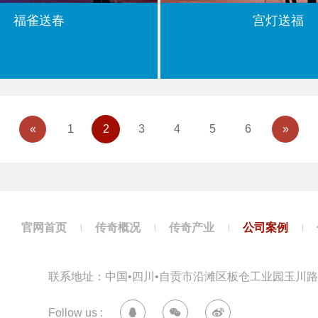
福雀送春
宫灯送福
«
1
2
3
4
5
6
»
官网首页
传奇概况
传奇产业
公司案例
联系地址：中国•四川•自贡市沿滩区板仓工业园玉川路
Follow us :