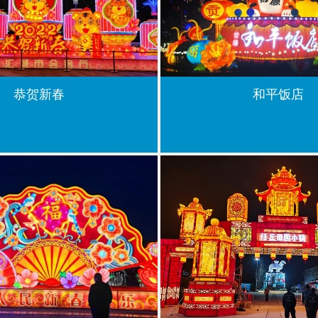
恭贺新春
和平饭店